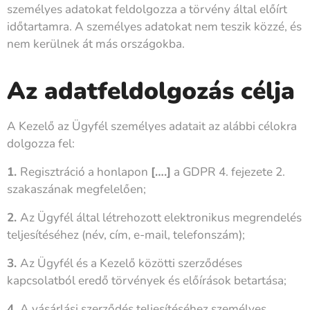
személyes adatokat feldolgozza a törvény által előírt
időtartamra. A személyes adatokat nem teszik közzé, és
nem kerülnek át más országokba.
Az adatfeldolgozás célja
A Kezelő az Ügyfél személyes adatait az alábbi célokra
dolgozza fel:
1.
Regisztráció a honlapon
[….]
a GDPR 4. fejezete 2.
szakaszának megfelelően;
2.
Az Ügyfél által létrehozott elektronikus megrendelés
teljesítéséhez (név, cím, e-mail, telefonszám);
3.
Az Ügyfél és a Kezelő közötti szerződéses
kapcsolatból eredő törvények és előírások betartása;
4.
A vásárlási szerződés teljesítéséhez személyes