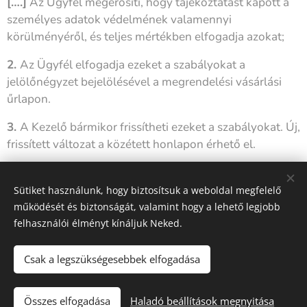
[….]
Az Ügyfél megerősíti, hogy tájékoztatást kapott a
személyes adatok védelmének valamennyi
körülményéről, és teljes mértékben elfogadja azokat;
2.
Az Ügyfél elfogadja ezeket a szabályokat a
jelölőnégyzet bejelölésével a megrendelési vásárlási
űrlapon.
3.
A Kezelő bármikor frissítheti ezeket a szabályokat. Új,
frissített változat a közétett honlapon érhető el.
Ezek a szabályok hatályba lépnek
[Dátum]
Sütiket használunk, hogy biztosítsuk a weboldal megfelelő
működését és biztonságát, valamint hogy a lehető legjobb
felhasználói élményt kínáljuk Neked.
Kapcsolat:
Csak a legszükségesebbek elfogadása
7633 Pécs Szigeti út 73
info@caloricon.hu
Összes elfogadása
Haladó beállítások megnyitása