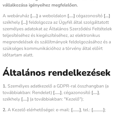
vállalkozása igényeihez megfelelően.
A webáruház
[….]
a weboldalon
[….]
cégazonosító
[…]
székhely
[…]
feldolgozza az Ügyfél által szolgáltatott
személyes adatokat az Általános Szerződési Feltételek
teljesítéséhez és kiegészítéséhez, az elektronikus
megrendelések és szállítmányok feldolgozásához és a
szükséges kommunikációhoz a törvény által előírt
időtartam alatt.
Általános rendelkezések
1.
Személyes adatkezelő a GDPR-ral összhangban (a
továbbiakban: Rendelet)
[…..]
, cégazonosító
[….]
,
székhely
[….]
(a továbbiakban: "Kezelő");
2.
A Kezelő elérhetőségei: e-mail:
[……]
, tel.:
[………]
;